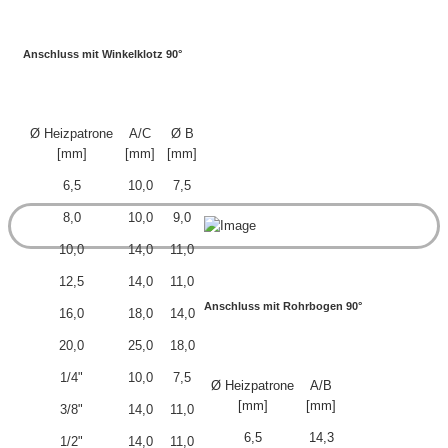
Anschluss mit Winkelklotz 90°
Ø Heizpatrone
A/C
Ø B
[mm]
[mm]
[mm]
6,5
10,0
7,5
8,0
10,0
9,0
10,0
14,0
11,0
12,5
14,0
11,0
Anschluss mit Rohrbogen 90°
16,0
18,0
14,0
20,0
25,0
18,0
1/4"
10,0
7,5
Ø Heizpatrone
A/B
[mm]
[mm]
3/8"
14,0
11,0
6,5
14,3
1/2"
14,0
11,0