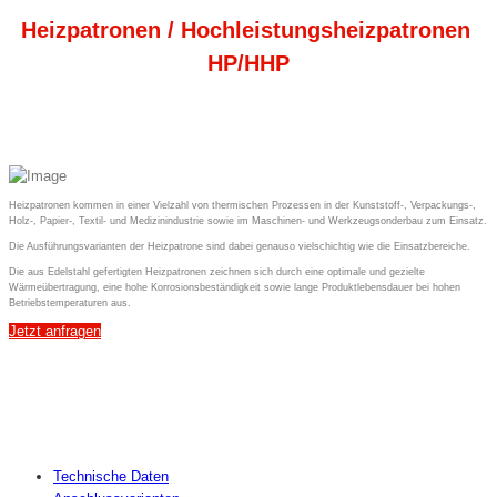
Heizpatronen / Hochleistungsheizpatronen
HP/HHP
Heizpatronen kommen in einer Vielzahl von thermischen Prozessen in der Kunststoff-, Verpackungs-,
Holz-, Papier-, Textil- und Medizinindustrie sowie im Maschinen- und Werkzeugsonderbau zum Einsatz.
Die Ausführungsvarianten der Heizpatrone sind dabei genauso vielschichtig wie die Einsatzbereiche.
Die aus Edelstahl gefertigten Heizpatronen zeichnen sich durch eine optimale und gezielte
Wärmeübertragung, eine hohe Korrosionsbeständigkeit sowie lange Produktlebensdauer bei hohen
Betriebstemperaturen aus.
Jetzt anfragen
Technische Daten