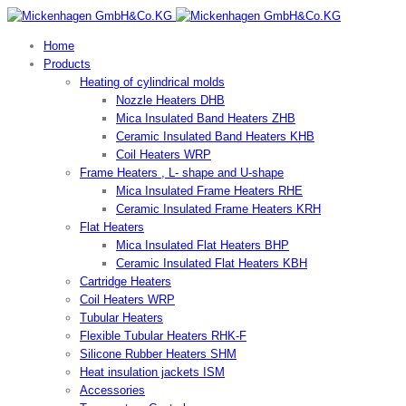
Home
Products
Heating of cylindrical molds
Nozzle Heaters DHB
Mica Insulated Band Heaters ZHB
Ceramic Insulated Band Heaters KHB
Coil Heaters WRP
Frame Heaters , L- shape and U-shape
Mica Insulated Frame Heaters RHE
Ceramic Insulated Frame Heaters KRH
Flat Heaters
Mica Insulated Flat Heaters BHP
Ceramic Insulated Flat Heaters KBH
Cartridge Heaters
Coil Heaters WRP
Tubular Heaters
Flexible Tubular Heaters RHK-F
Silicone Rubber Heaters SHM
Heat insulation jackets ISM
Accessories