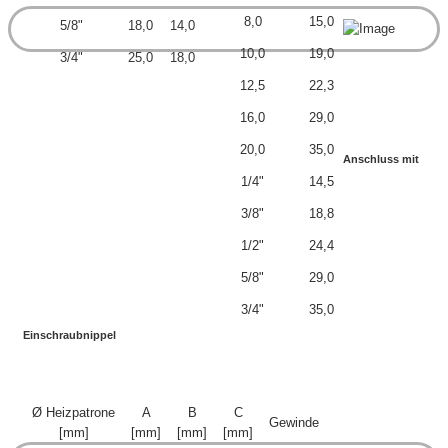
8,0
15,0
5/8"
18,0
14,0
10,0
19,0
3/4"
25,0
18,0
12,5
22,3
16,0
29,0
20,0
35,0
Anschluss mit
1/4"
14,5
3/8"
18,8
1/2"
24,4
5/8"
29,0
3/4"
35,0
Einschraubnippel
Ø Heizpatrone
A
B
C
Gewinde
[mm]
[mm]
[mm]
[mm]