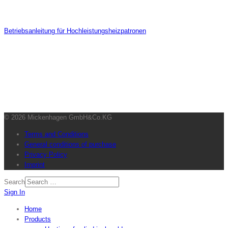
Betriebsanleitung für Hochleistungsheizpatronen
© 2026 Mickenhagen GmbH&Co.KG
Terms and Conditions
General conditions of purchase
Privacy Policy
Imprint
Search
Sign In
Home
Products