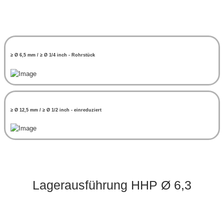
≥ Ø 6,5 mm / ≥ Ø 1/4 inch - Rohrstück
≥ Ø 12,5 mm / ≥ Ø 1/2 inch - einreduziert
Lagerausführung HHP Ø 6,3