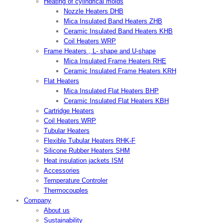
Heating of cylindrical molds
Nozzle Heaters DHB
Mica Insulated Band Heaters ZHB
Ceramic Insulated Band Heaters KHB
Coil Heaters WRP
Frame Heaters , L- shape and U-shape
Mica Insulated Frame Heaters RHE
Ceramic Insulated Frame Heaters KRH
Flat Heaters
Mica Insulated Flat Heaters BHP
Ceramic Insulated Flat Heaters KBH
Cartridge Heaters
Coil Heaters WRP
Tubular Heaters
Flexible Tubular Heaters RHK-F
Silicone Rubber Heaters SHM
Heat insulation jackets ISM
Accessories
Temperature Controler
Thermocouples
Company
About us
Sustainability