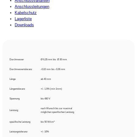
Anschlussvarianten
Anschlussleitungen
Kabelschutz
Lagerliste
Downloads
Durchmesser
Ø 6,35 mm bis Ø 30 mm
Durchmessertoleranz
-0,02 mm bis -0,06 mm
Länge
ab 40 mm
Längentoleranz
+/- 1,5% (min 1mm)
Spannung
bis 480 V
nach Wunsch bis zur maximal
Leistung
möglichen spezifischen Leistung
spezifische Leistung
bis 50 W/cm²
Leistungstoleranz
+/- 10%