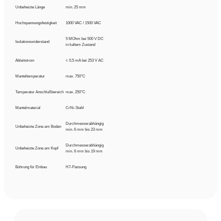
Unbeheizte Länge
min. 25 mm
Hochspannungsfestigkeit
1000 VAC / 1500 VAC
5 MOhm bei 500 V DC
Isolationswiderstand
in kaltem Zustand
Ableitstrom
< 0,5 mA bei 253 V AC
Manteltemperatur
max. 750°C
Temperatur Anschlußbereich
max. 250°C
Mantelmaterial
CrNi-Stahl
Durchmesserabhängig
Unbeheizte Zone am Boden
min. 6 mm bis 23 mm
Durchmesserabhängig
Unbeheizte Zone am Kopf
min. 6 mm bis 19 mm
Bohrung für Einbau
H7-Passung