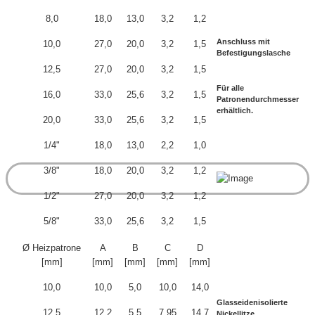
8,0
18,0
13,0
3,2
1,2
Anschluss mit
10,0
27,0
20,0
3,2
1,5
Befestigungslasche
12,5
27,0
20,0
3,2
1,5
Für alle
16,0
33,0
25,6
3,2
1,5
Patronendurchmesser
erhältlich.
20,0
33,0
25,6
3,2
1,5
1/4"
18,0
13,0
2,2
1,0
3/8"
18,0
20,0
3,2
1,2
1/2"
27,0
20,0
3,2
1,2
5/8"
33,0
25,6
3,2
1,5
Ø Heizpatrone
A
B
C
D
[mm]
[mm]
[mm]
[mm]
[mm]
10,0
10,0
5,0
10,0
14,0
Glasseidenisolierte
12,5
12,2
5,5
7,95
14,7
Nickellitze