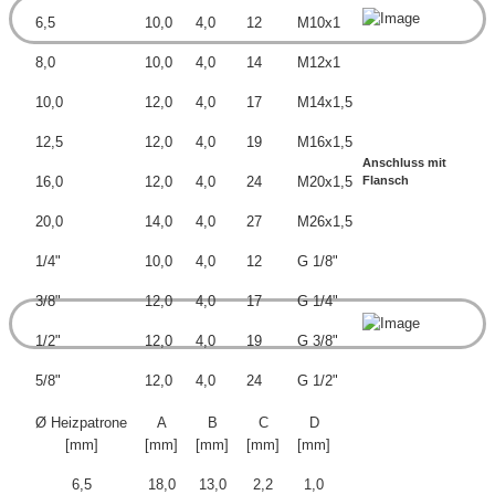
6,5
10,0
4,0
12
M10x1
8,0
10,0
4,0
14
M12x1
10,0
12,0
4,0
17
M14x1,5
12,5
12,0
4,0
19
M16x1,5
Anschluss mit
16,0
12,0
4,0
24
M20x1,5
Flansch
20,0
14,0
4,0
27
M26x1,5
1/4"
10,0
4,0
12
G 1/8"
3/8"
12,0
4,0
17
G 1/4"
1/2"
12,0
4,0
19
G 3/8"
5/8"
12,0
4,0
24
G 1/2"
Ø Heizpatrone
A
B
C
D
[mm]
[mm]
[mm]
[mm]
[mm]
6,5
18,0
13,0
2,2
1,0