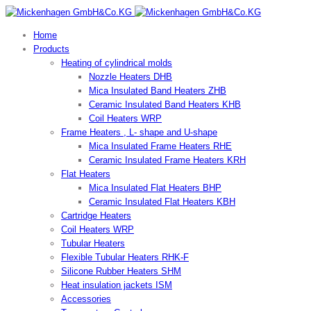
Home
Products
Heating of cylindrical molds
Nozzle Heaters DHB
Mica Insulated Band Heaters ZHB
Ceramic Insulated Band Heaters KHB
Coil Heaters WRP
Frame Heaters , L- shape and U-shape
Mica Insulated Frame Heaters RHE
Ceramic Insulated Frame Heaters KRH
Flat Heaters
Mica Insulated Flat Heaters BHP
Ceramic Insulated Flat Heaters KBH
Cartridge Heaters
Coil Heaters WRP
Tubular Heaters
Flexible Tubular Heaters RHK-F
Silicone Rubber Heaters SHM
Heat insulation jackets ISM
Accessories