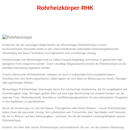
Rohrheizkörper RHK
Entdecken Sie die vielseitigen Möglichkeiten der Mickenhagen Rohrheizkörper! Unsere
hochverdichteten Heizstäbe finden in den unterschiedlichsten industriellen Anwendungsbereichen
Verwendung und bieten Technikern und Ingenieuren eine zuverlässige Lösung.
Rohrheizkörper von Mickenhagen sind im kalten Zustand biegefähig und können in gestreckter oder
gebogener Form eingesetzt werden. Durch unzählige Biegevarianten können die Rohrheizkörper an die
jeweilige Anwendung angepasst werden.
Unsere elektrischen Rohrheizkörper verbauen wir auch in industriellen Einschraubheizkörpern,
Heizflanschen und Strömungserhitzern, dabei eignen sie sich ideal zur Beheizung von festen, flüssigen
oder gasförmigen Medien.
Mickenhagen Rohrheizkörper überzeugen durch ihre hochwertige Verarbeitung, die für Langlebigkeit und
Zuverlässigkeit sorgt. Wir legen großen Wert auf eine enge Abstimmung mit unseren Kunden, um die
optimale Form, Materialauswahl, Anschlüsse und Befestigungsoptionen für eine reibungslose Integration
in Ihre Applikation zu gewährleisten.
Sei es die Erwärmung von Luft und Gasen, Flüssigkeiten oder festen Körpern – unsere Rohrheizkörper
bieten Ihnen die passende Lösung. Von Lufterhitzern und Trockenöfen über Tauchbäder und Fritteusen
bis hin zu Walzen und dem Werkzeugbau – vertrauen Sie auf die bewährte Leistungsfähigkeit unserer
Rohrheizkörper.
Erfahren Sie mehr über unsere Rohrheizkörper und kontaktieren Sie uns, um die perfekte Heizlösung