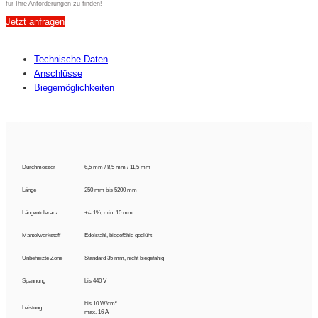
für Ihre Anforderungen zu finden!
Jetzt anfragen
Technische Daten
Anschlüsse
Biegemöglichkeiten
Durchmesser
6,5 mm / 8,5 mm / 11,5 mm
Länge
250 mm bis 5200 mm
Längentoleranz
+/- 1%, min. 10 mm
Mantelwerkstoff
Edelstahl, biegefähig geglüht
Unbeheizte Zone
Standard 35 mm, nicht biegefähig
Spannung
bis 440 V
bis 10 W/cm²
Leistung
max. 16 A