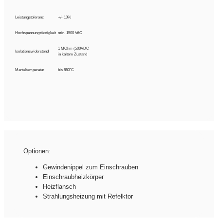
Leistungstoleranz
+/- 10%
Hochspannungsfestigkeit
min. 1500 VAC
1 MOhm (500VDC
Isolationswiderstend
in kaltem Zustand
Manteltemperatur
bis 850°C
Optionen:
Gewindenippel zum Einschrauben
Einschraubheizkörper
Heizflansch
Strahlungsheizung mit Refelktor