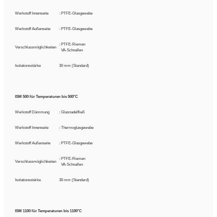
Werkstoff Innenseite
: PTFE-Glasgewebe
Werkstoff Außenseite
: PTFE-Glasgewebe
: PTFE-Riemen
Verschlussmöglichkeiten
:
VA-Schnallen
Isolationsstärke
30 mm (Standard)
ISM 500 für Temperaturen bis 500°C
Werkstoff Dämmung
: Glasnadelfließ
Werkstoff Innenseite
: Thermoglasgewebe
Werkstoff Außenseite
: PTFE-Glasgewebe
: PTFE-Riemen
Verschlussmöglichkeiten
:
VA-Schnallen
Isolationsstärke
30 mm (Standard)
ISM 1100 für Temperaturen bis 1100°C