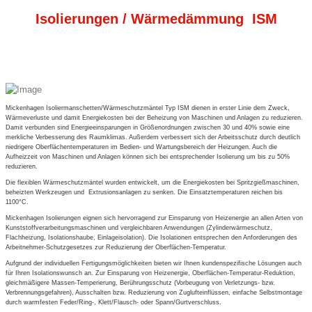
Isolierungen / Wärmedämmung ISM
Mickenhagen Isoliermanschetten/Wärmeschutzmäntel Typ ISM dienen in erster Linie dem Zweck,
Wärmeverluste und damit Energiekosten bei der Beheizung von Maschinen und Anlagen zu reduzieren.
Damit verbunden sind Energieeinsparungen in Größenordnungen zwischen 30 und 40% sowie eine
merkliche Verbesserung des Raumklimas. Außerdem verbessert sich der Arbeitsschutz durch deutlich
niedrigere Oberflächentemperaturen im Bedien- und Wartungsbereich der Heizungen. Auch die
Aufheizzeit von Maschinen und Anlagen können sich bei entsprechender Isolierung um bis zu 50%
reduzieren.
Die flexiblen Wärmeschutzmäntel wurden entwickelt, um die Energiekosten bei Spritzgießmaschinen,
beheizten Werkzeugen und Extrusionsanlagen zu senken. Die Einsatztemperaturen reichen bis
1100°C.
Mickenhagen Isolierungen eignen sich hervorragend zur Einsparung von Heizenergie an allen Arten von
Kunststoffverarbeitungsmaschinen und vergleichbaren Anwendungen (Zylinderwärmeschutz,
Flachheizung, Isolationshaube, Einlageisolation). Die Isolationen entsprechen den Anforderungen des
Arbeitnehmer-Schutzgesetzes zur Reduzierung der Oberflächen-Temperatur.
Aufgrund der individuellen Fertigungsmöglichkeiten bieten wir Ihnen kundenspezifische Lösungen auch
für Ihren Isolationswunsch an. Zur Einsparung von Heizenergie, Oberflächen-Temperatur-Reduktion,
gleichmäßigere Massen-Temperierung, Berührungsschutz (Vorbeugung von Verletzungs- bzw.
Verbrennungsgefahren), Ausschalten bzw. Reduzierung von Zuglufteinflüssen, einfache Selbstmontage
durch warmfesten Feder/Ring-, Klett/Flausch- oder Spann/Gurtverschluss.