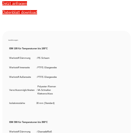
Jetzt anfragen
Datenblatt download
Ausführungen
ISM 100 für Temperaturen bis 100°C
Werkstoff Dämmung
: PE-Schaum
Werkstoff Innenseite
: PTFE-Glasgewebe
Werkstoff Außenseite
: PTFE-Glasgewebe
:
Polyester-Riemen
Verschlussmöglichkeiten
: VA-Schnallen
:
Klettverschluss
Isolationsstärke
30 mm (Standard)
ISM 300 für Temperaturen bis 300°C
Werkstoff Dämmung
: Glasnadelfließ