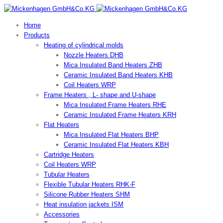
Home
Products
Heating of cylindrical molds
Nozzle Heaters DHB
Mica Insulated Band Heaters ZHB
Ceramic Insulated Band Heaters KHB
Coil Heaters WRP
Frame Heaters , L- shape and U-shape
Mica Insulated Frame Heaters RHE
Ceramic Insulated Frame Heaters KRH
Flat Heaters
Mica Insulated Flat Heaters BHP
Ceramic Insulated Flat Heaters KBH
Cartridge Heaters
Coil Heaters WRP
Tubular Heaters
Flexible Tubular Heaters RHK-F
Silicone Rubber Heaters SHM
Heat insulation jackets ISM
Accessories