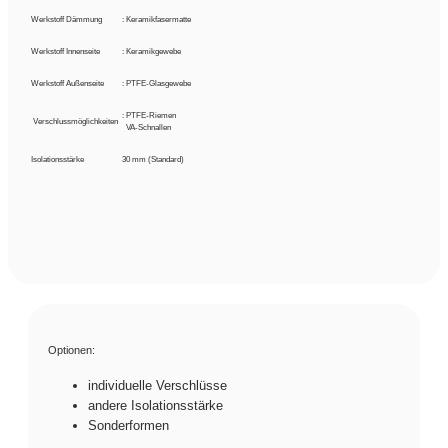
Werkstoff Dämmung
: Keramikfasermatte
Werkstoff Innenseite
: Keramikgewebe
Werkstoff Außenseite
: PTFE-Glasgewebe
: PTFE-Riemen
Verschlussmöglichkeiten
:
VA-Schnallen
Isolationsstärke
30 mm (Standard)
Optionen:
individuelle Verschlüsse
andere Isolationsstärke
Sonderformen