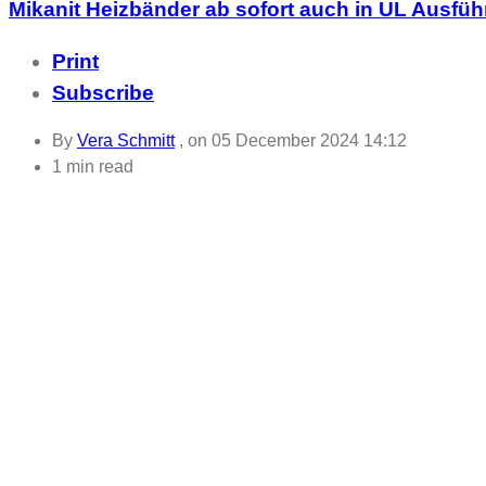
Mikanit Heizbänder ab sofort auch in UL Ausfü
Print
Subscribe
By
Vera Schmitt
, on
05 December 2024 14:12
1 min read