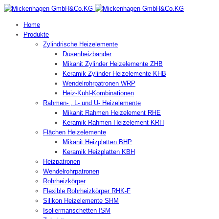
Home
Produkte
Zylindrische Heizelemente
Düsenheizbänder
Mikanit Zylinder Heizelemente ZHB
Keramik Zylinder Heizelemente KHB
Wendelrohrpatronen WRP
Heiz-Kühl-Kombinationen
Rahmen- , L- und U- Heizelemente
Mikanit Rahmen Heizelement RHE
Keramik Rahmen Heizelement KRH
Flächen Heizelemente
Mikanit Heizplatten BHP
Keramik Heizplatten KBH
Heizpatronen
Wendelrohrpatronen
Rohrheizkörper
Flexible Rohrheizkörper RHK-F
Silikon Heizelemente SHM
Isoliermanschetten ISM