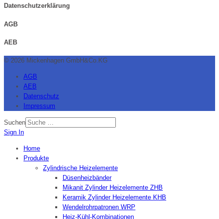
Datenschutzerklärung
AGB
AEB
© 2026 Mickenhagen GmbH&Co.KG
AGB
AEB
Datenschutz
Impressum
Suchen
Sign In
Home
Produkte
Zylindrische Heizelemente
Düsenheizbänder
Mikanit Zylinder Heizelemente ZHB
Keramik Zylinder Heizelemente KHB
Wendelrohrpatronen WRP
Heiz-Kühl-Kombinationen