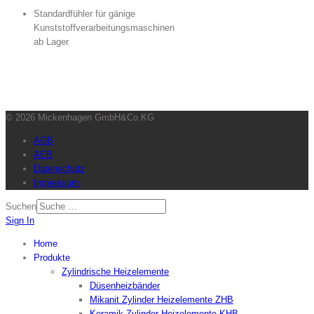
Standardfühler für gänige
Kunststoffverarbeitungsmaschinen
ab Lager
© 2026 Mickenhagen GmbH&Co.KG
AGB
AEB
Datenschutz
Impressum
Suchen
Sign In
Home
Produkte
Zylindrische Heizelemente
Düsenheizbänder
Mikanit Zylinder Heizelemente ZHB
Keramik Zylinder Heizelemente KHB