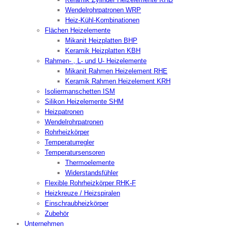
Wendelrohrpatronen WRP
Heiz-Kühl-Kombinationen
Flächen Heizelemente
Mikanit Heizplatten BHP
Keramik Heizplatten KBH
Rahmen- , L- und U- Heizelemente
Mikanit Rahmen Heizelement RHE
Keramik Rahmen Heizelement KRH
Isoliermanschetten ISM
Silikon Heizelemente SHM
Heizpatronen
Wendelrohrpatronen
Rohrheizkörper
Temperaturregler
Temperatursensoren
Thermoelemente
Widerstandsfühler
Flexible Rohrheizkörper RHK-F
Heizkreuze / Heizspiralen
Einschraubheizkörper
Zubehör
Unternehmen