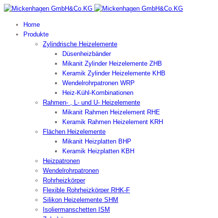
Home
Produkte
Zylindrische Heizelemente
Düsenheizbänder
Mikanit Zylinder Heizelemente ZHB
Keramik Zylinder Heizelemente KHB
Wendelrohrpatronen WRP
Heiz-Kühl-Kombinationen
Rahmen- , L- und U- Heizelemente
Mikanit Rahmen Heizelement RHE
Keramik Rahmen Heizelement KRH
Flächen Heizelemente
Mikanit Heizplatten BHP
Keramik Heizplatten KBH
Heizpatronen
Wendelrohrpatronen
Rohrheizkörper
Flexible Rohrheizkörper RHK-F
Silikon Heizelemente SHM
Isoliermanschetten ISM