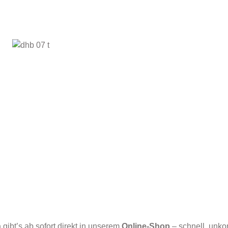
n
gibt’s ab sofort direkt in unserem
Online-Shop
– schnell, unkom