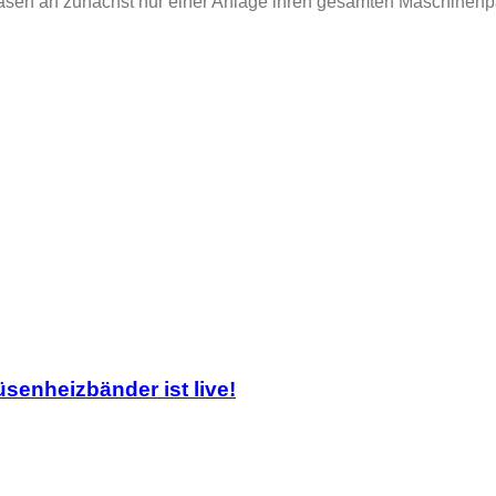
hasen an zunächst nur einer Anlage ihren gesamten Maschinenpa
senheizbänder ist live!