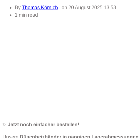
By
Thomas Körnich
, on
20 August 2025 13:53
1 min read
✨
Jetzt noch einfacher bestellen!
Unsere
Düsenheizbänder in gängigen Lagerabmessunge