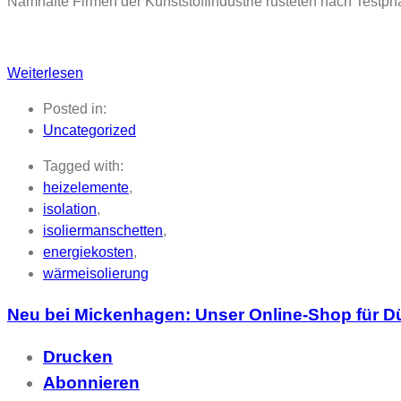
Namhafte Firmen der Kunststoffindustrie rüsteten nach Testp
Weiterlesen
Posted in:
Uncategorized
Tagged with:
heizelemente
,
isolation
,
isoliermanschetten
,
energiekosten
,
wärmeisolierung
Neu bei Mickenhagen: Unser Online-Shop für Dü
Drucken
Abonnieren