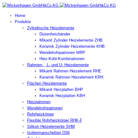
Home
Produkte
Zylindrische Heizelemente
Düsenheizbänder
Mikanit Zylinder Heizelemente ZHB
Keramik Zylinder Heizelemente KHB
Wendelrohrpatronen WRP
Heiz-Kühl-Kombinationen
Rahmen- , L- und U- Heizelemente
Mikanit Rahmen Heizelement RHE
Keramik Rahmen Heizelement KRH
Flächen Heizelemente
Mikanit Heizplatten BHP
Keramik Heizplatten KBH
Heizpatronen
Wendelrohrpatronen
Rohrheizkörper
Flexible Rohrheizkörper RHK-F
Silikon Heizelemente SHM
Isoliermanschetten ISM