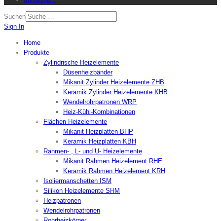
Suchen
Sign In
Home
Produkte
Zylindrische Heizelemente
Düsenheizbänder
Mikanit Zylinder Heizelemente ZHB
Keramik Zylinder Heizelemente KHB
Wendelrohrpatronen WRP
Heiz-Kühl-Kombinationen
Flächen Heizelemente
Mikanit Heizplatten BHP
Keramik Heizplatten KBH
Rahmen- , L- und U- Heizelemente
Mikanit Rahmen Heizelement RHE
Keramik Rahmen Heizelement KRH
Isoliermanschetten ISM
Silikon Heizelemente SHM
Heizpatronen
Wendelrohrpatronen
Rohrheizkörper