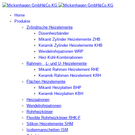
Home
Produkte
Zylindrische Heizelemente
Düsenheizbänder
Mikanit Zylinder Heizelemente ZHB
Keramik Zylinder Heizelemente KHB
Wendelrohrpatronen WRP
Heiz-Kühl-Kombinationen
Rahmen- , L- und U- Heizelemente
Mikanit Rahmen Heizelement RHE
Keramik Rahmen Heizelement KRH
Flächen Heizelemente
Mikanit Heizplatten BHP
Keramik Heizplatten KBH
Heizpatronen
Wendelrohrpatronen
Rohrheizkörper
Flexible Rohrheizkörper RHK-F
Silikon Heizelemente SHM
Isoliermanschetten ISM