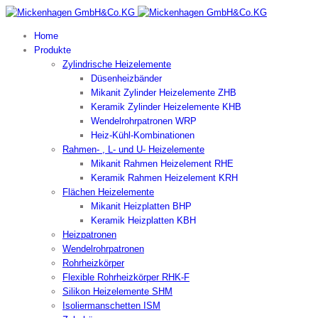
Home
Produkte
Zylindrische Heizelemente
Düsenheizbänder
Mikanit Zylinder Heizelemente ZHB
Keramik Zylinder Heizelemente KHB
Wendelrohrpatronen WRP
Heiz-Kühl-Kombinationen
Rahmen- , L- und U- Heizelemente
Mikanit Rahmen Heizelement RHE
Keramik Rahmen Heizelement KRH
Flächen Heizelemente
Mikanit Heizplatten BHP
Keramik Heizplatten KBH
Heizpatronen
Wendelrohrpatronen
Rohrheizkörper
Flexible Rohrheizkörper RHK-F
Silikon Heizelemente SHM
Isoliermanschetten ISM