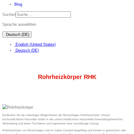
Blog
Suchen
Sprache auswählen
Deutsch (DE)
English (United States)
Deutsch (DE)
Rohrheizkörper RHK
Entdecken Sie die vielseitigen Möglichkeiten der Mickenhagen Rohrheizkörper! Unsere
hochverdichteten Heizstäbe finden in den unterschiedlichsten industriellen Anwendungsbereichen
Verwendung und bieten Technikern und Ingenieuren eine zuverlässige Lösung.
Rohrheizkörper von Mickenhagen sind im kalten Zustand biegefähig und können in gestreckter oder