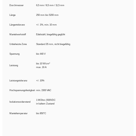
Durchmesser
6,5 mm / 8,5 mm / 11,5 mm
Länge
250 mm bis 5200 mm
Längentoleranz
+/- 1%, min. 10 mm
Mantelwerkstoff
Edelstahl, biegefähig geglüht
Unbeheizte Zone
Standard 35 mm, nicht biegefähig
Spannung
bis 440 V
bis 10 W/cm²
Leistung
max. 16 A
Leistungstoleranz
+/- 10%
Hochspannungsfestigkeit
min. 1500 VAC
1 MOhm (500VDC
Isolationswiderstend
in kaltem Zustand
Manteltemperatur
bis 850°C