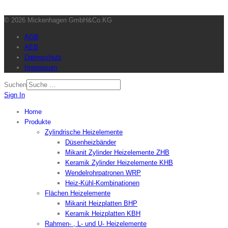
© 2026 Mickenhagen GmbH&Co.KG
AGB
AEB
Datenschutz
Impressum
Suchen
Sign In
Home
Produkte
Zylindrische Heizelemente
Düsenheizbänder
Mikanit Zylinder Heizelemente ZHB
Keramik Zylinder Heizelemente KHB
Wendelrohrpatronen WRP
Heiz-Kühl-Kombinationen
Flächen Heizelemente
Mikanit Heizplatten BHP
Keramik Heizplatten KBH
Rahmen- , L- und U- Heizelemente