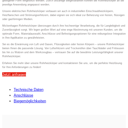
gebogener Form eingesetzt werden. Durch unzählige Biegevarianten können die Rohrheizkörper an die
jeweilige Anwendung angepasst werden.
Unsere elektrischen Rohrheizkörper verbauen wir auch in industriellen Einschraubheizkörpern,
Heizflanschen und Strömungserhitzern, dabei eignen sie sich ideal zur Beheizung von festen, flüssigen
oder gasförmigen Medien.
Mickenhagen Rohrheizkörper überzeugen durch ihre hochwertige Verarbeitung, die für Langlebigkeit und
Zuverlässigkeit sorgt. Wir legen großen Wert auf eine enge Abstimmung mit unseren Kunden, um die
optimale Form, Materialauswahl, Anschlüsse und Befestigungsoptionen für eine reibungslose Integration
in Ihre Applikation zu gewährleisten.
Sei es die Erwärmung von Luft und Gasen, Flüssigkeiten oder festen Körpern – unsere Rohrheizkörper
bieten Ihnen die passende Lösung. Von Lufterhitzern und Trockenöfen über Tauchbäder und Fritteusen
bis hin zu Walzen und dem Werkzeugbau – vertrauen Sie auf die bewährte Leistungsfähigkeit unserer
Rohrheizkörper.
Erfahren Sie mehr über unsere Rohrheizkörper und kontaktieren Sie uns, um die perfekte Heizlösung
für Ihre Anforderungen zu finden!
Jetzt anfragen
Technische Daten
Anschlüsse
Biegemöglichkeiten